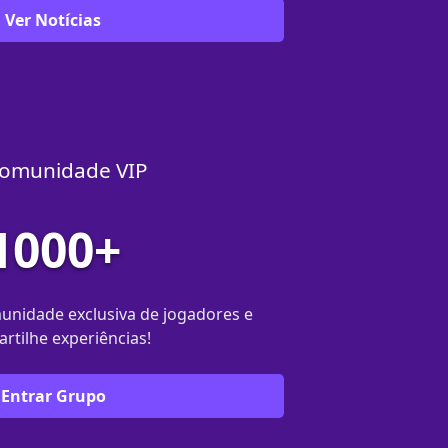
Ver Notícias
Comunidade VIP
1000+
unidade exclusiva de jogadores e
rtilhe experiências!
Entrar Grupo