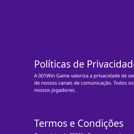
Políticas de Privacida
A 001Win Game valoriza a privacidade de s
de nossos canais de comunicação. Todos os 
nossos jogadores.
Termos e Condições