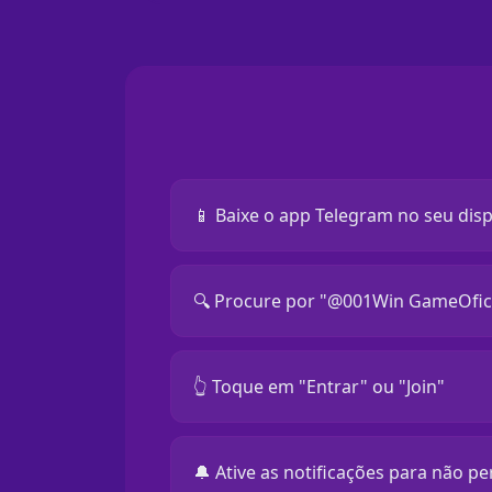
📱 Baixe o app Telegram no seu disp
🔍 Procure por "@001Win GameOfici
👆 Toque em "Entrar" ou "Join"
🔔 Ative as notificações para não p