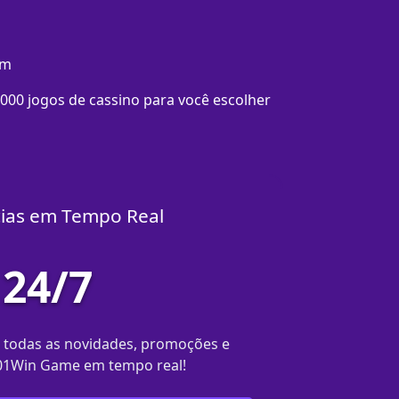
am
000 jogos de cassino para você escolher
cias em Tempo Real
24/7
e todas as novidades, promoções e
01Win Game em tempo real!