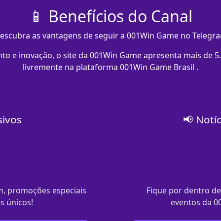
📱 Benefícios do Canal
escubra as vantagens de seguir a 001Win Game no Telegr
o e inovação, o site da 001Win Game apresenta mais de 5.
livremente na plataforma 001Win Game Brasil .
sivos
📢 Notí
m, promoções especiais
Fique por dentro d
s únicos!
eventos da 0