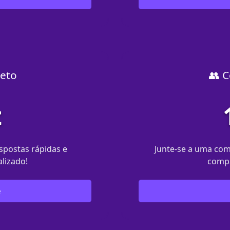
reto
👥 
t
espostas rápidas e
Junte-se a uma com
lizado!
compa
e