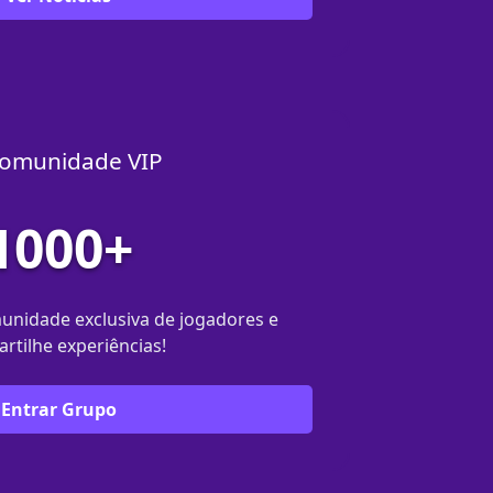
Comunidade VIP
1000+
unidade exclusiva de jogadores e
rtilhe experiências!
Entrar Grupo