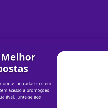
 Melhor
postas
r bônus no cadastro e em
 tem acesso a promoções
ualável. Junte-se aos