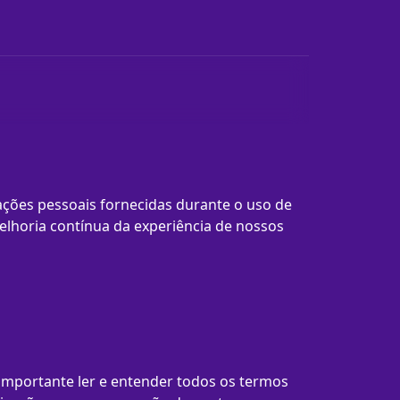
ções pessoais fornecidas durante o uso de
elhoria contínua da experiência de nossos
importante ler e entender todos os termos