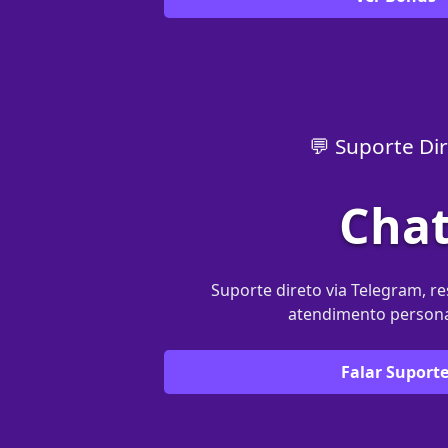
💬 Suporte Di
Cha
Suporte direto via Telegram, r
atendimento persona
Falar Suport