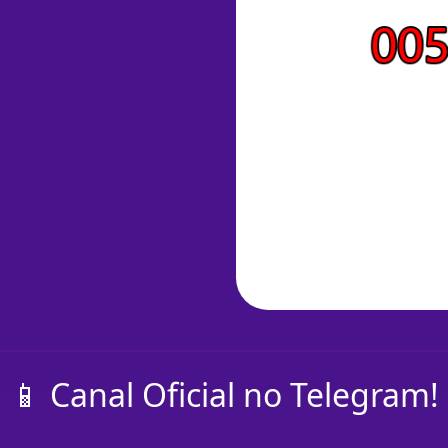
📱 Canal Oficial no Telegram!