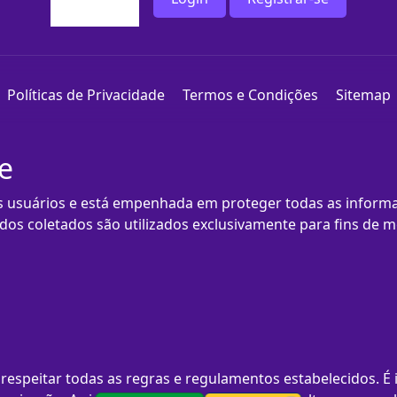
Políticas de Privacidade
Termos e Condições
Sitemap
de
us usuários e está empenhada em proteger todas as informa
os coletados são utilizados exclusivamente para fins de m
speitar todas as regras e regulamentos estabelecidos. É 