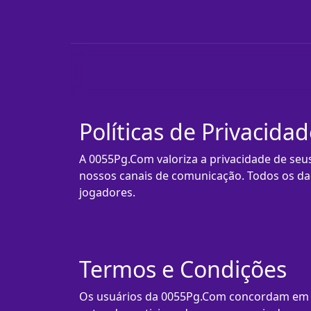
Políticas de Privacida
A 0055Pg.Com valoriza a privacidade de se
nossos canais de comunicação. Todos os dad
jogadores.
Termos e Condições
Os usuários da 0055Pg.Com concordam em re