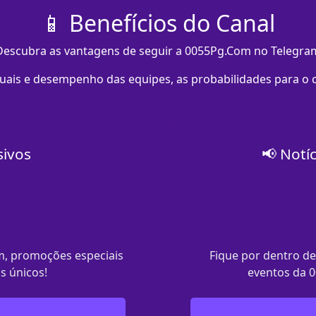
📱 Benefícios do Canal
Descubra as vantagens de seguir a 0055Pg.Com no Telegra
uais e desempenho das equipes, as probabilidades para o c
sivos
📢 Notí
m, promoções especiais
Fique por dentro d
s únicos!
eventos da 