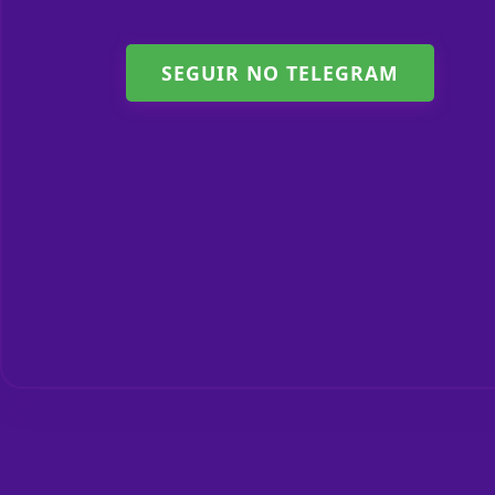
SEGUIR NO TELEGRAM