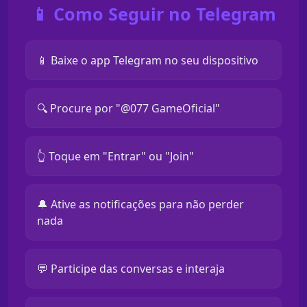
📱 Como Seguir no Telegram
📱 Baixe o app Telegram no seu dispositivo
🔍 Procure por "@077 GameOficial"
👆 Toque em "Entrar" ou "Join"
🔔 Ative as notificações para não perder
nada
💬 Participe das conversas e interaja