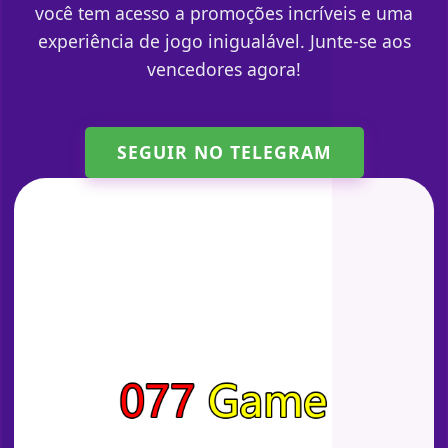
você tem acesso a promoções incríveis e uma
experiência de jogo inigualável. Junte-se aos
vencedores agora!
SEGUIR NO TELEGRAM