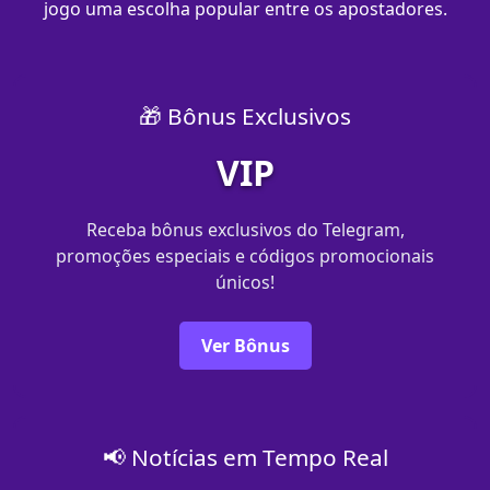
jogo uma escolha popular entre os apostadores.
🎁 Bônus Exclusivos
VIP
Receba bônus exclusivos do Telegram,
promoções especiais e códigos promocionais
únicos!
Ver Bônus
📢 Notícias em Tempo Real