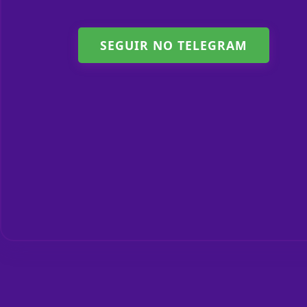
SEGUIR NO TELEGRAM