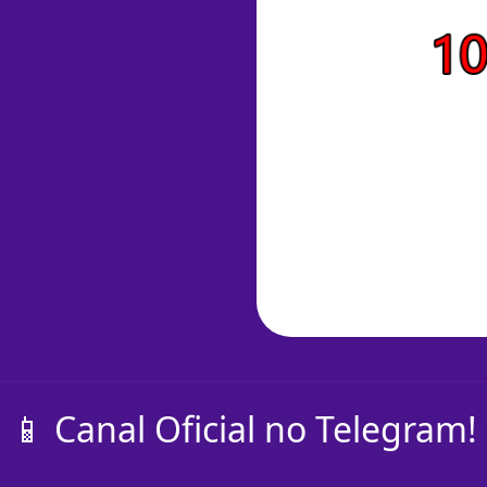
📱 Canal Oficial no Telegram!