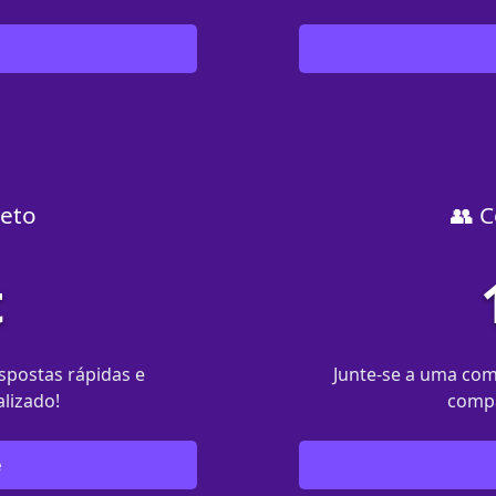
reto
👥 
t
espostas rápidas e
Junte-se a uma com
lizado!
compa
e