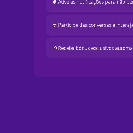
🔔 Ative as notificações para não p
💬 Participe das conversas e interaj
🎁 Receba bônus exclusivos autom