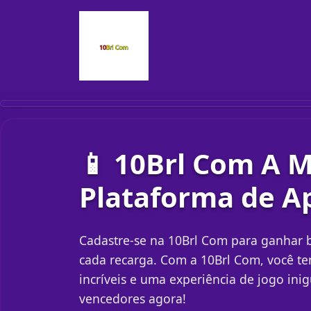
📱 10Brl Com A 
Plataforma de A
Cadastre-se na 10Brl Com para ganhar 
cada recarga. Com a 10Brl Com, você t
incríveis e uma experiência de jogo inig
vencedores agora!