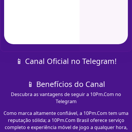
📱 Canal Oficial no Telegram!
📱 Benefícios do Canal
Descubra as vantagens de seguir a 10Pm.Com no
Telegram
Como marca altamente confiável, a 10Pm.Com tem uma
reputação sólida; a 10Pm.Com Brasil oferece serviço
completo e experiência móvel de jogo a qualquer hora,