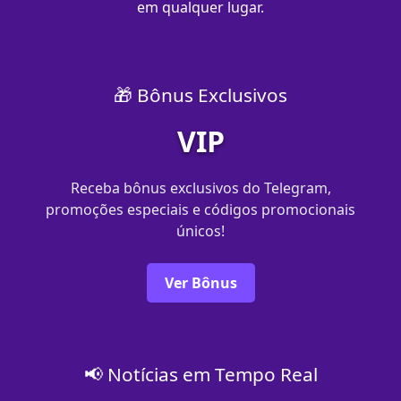
em qualquer lugar.
🎁 Bônus Exclusivos
VIP
Receba bônus exclusivos do Telegram,
promoções especiais e códigos promocionais
únicos!
Ver Bônus
📢 Notícias em Tempo Real