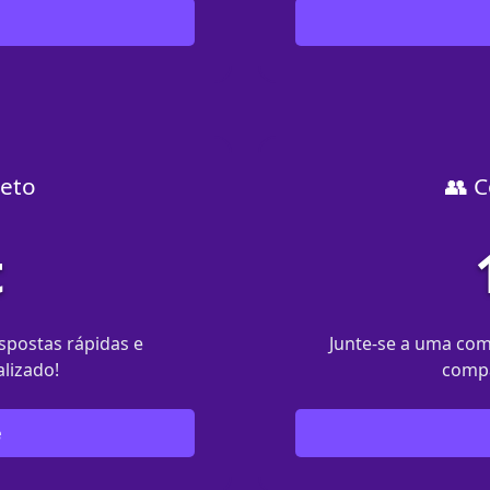
reto
👥 
t
espostas rápidas e
Junte-se a uma com
lizado!
compa
e