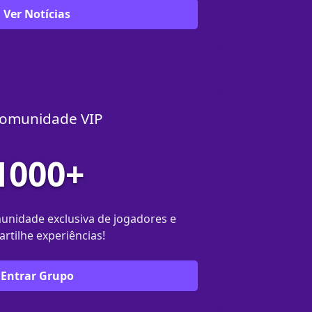
Ver Notícias
Comunidade VIP
1000+
unidade exclusiva de jogadores e
rtilhe experiências!
Entrar Grupo