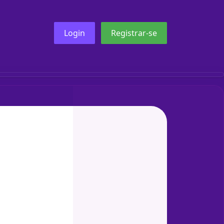
Login
Registrar-se