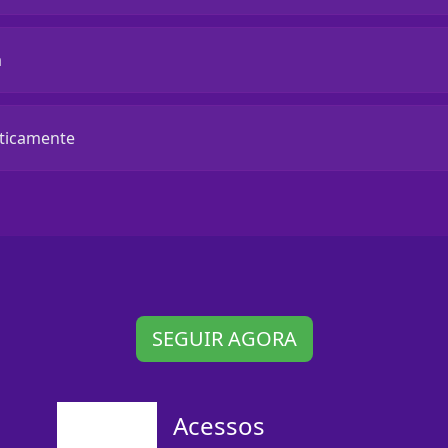
a
aticamente
SEGUIR AGORA
Acessos