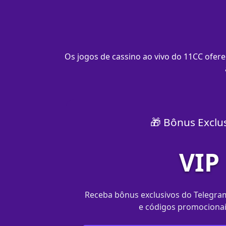
Os jogos de cassino ao vivo do 11CC ofere
🎁 Bônus Exclu
VIP
Receba bônus exclusivos do Telegra
e códigos promocionai