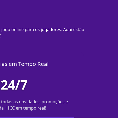
 jogo online para os jogadores. Aqui estão
C
cias em Tempo Real
24/7
e todas as novidades, promoções e
da 11CC em tempo real!