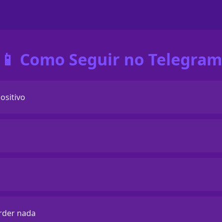
📱 Como Seguir no Telegram
ositivo
erder nada