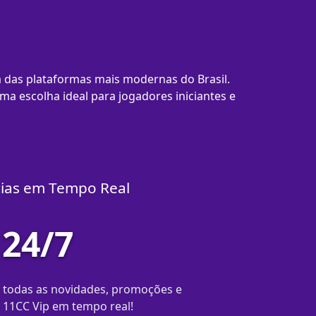
a das plataformas mais modernas do Brasil.
ma escolha ideal para jogadores iniciantes e
cias em Tempo Real
24/7
e todas as novidades, promoções e
 11CC Vip em tempo real!