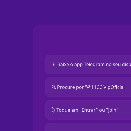
📱 Baixe o app Telegram no seu disp
🔍 Procure por "@11CC VipOficial"
👆 Toque em "Entrar" ou "Join"