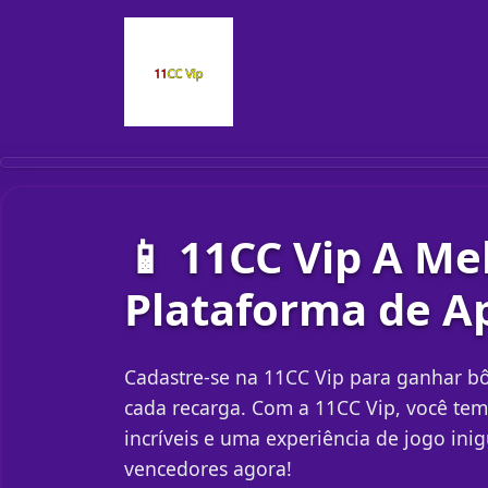
📱 11CC Vip A Me
Plataforma de A
Cadastre-se na 11CC Vip para ganhar b
cada recarga. Com a 11CC Vip, você te
incríveis e uma experiência de jogo inig
vencedores agora!