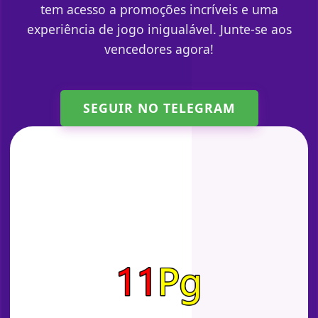
tem acesso a promoções incríveis e uma
experiência de jogo inigualável. Junte-se aos
vencedores agora!
SEGUIR NO TELEGRAM