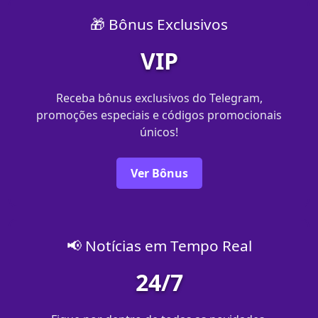
🎁 Bônus Exclusivos
VIP
Receba bônus exclusivos do Telegram,
promoções especiais e códigos promocionais
únicos!
Ver Bônus
📢 Notícias em Tempo Real
24/7