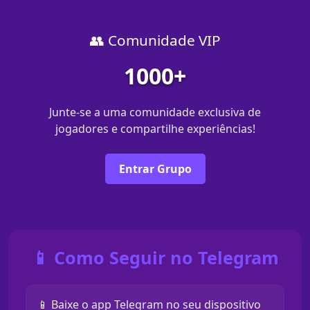
👥 Comunidade VIP
1000+
Junte-se a uma comunidade exclusiva de
jogadores e compartilhe experiências!
Entrar Grupo
📱 Como Seguir no Telegram
📱 Baixe o app Telegram no seu dispositivo