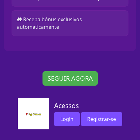
🎁 Receba bônus exclusivos
automaticamente
SEGUIR AGORA
Acessos
Login
Registrar-se