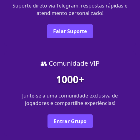
Suporte direto via Telegram, respostas rápidas e
atendimento personalizado!
Falar Suporte
👥 Comunidade VIP
1000+
Junte-se a uma comunidade exclusiva de
jogadores e compartilhe experiências!
Entrar Grupo