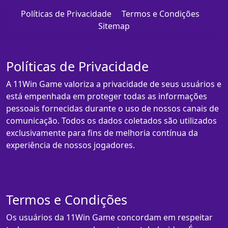
Políticas de Privacidade
Termos e Condições
Sitemap
Políticas de Privacidade
A 11Win Game valoriza a privacidade de seus usuários e
está empenhada em proteger todas as informações
pessoais fornecidas durante o uso de nossos canais de
comunicação. Todos os dados coletados são utilizados
exclusivamente para fins de melhoria contínua da
experiência de nossos jogadores.
Termos e Condições
Os usuários da 11Win Game concordam em respeitar