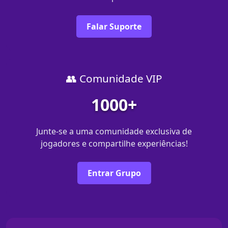
Falar Suporte
👥 Comunidade VIP
1000+
Junte-se a uma comunidade exclusiva de
jogadores e compartilhe experiências!
Entrar Grupo