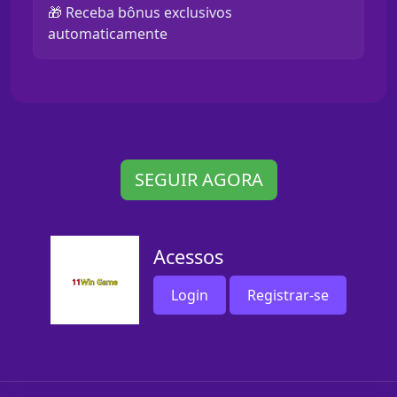
🎁 Receba bônus exclusivos
automaticamente
SEGUIR AGORA
Acessos
Login
Registrar-se