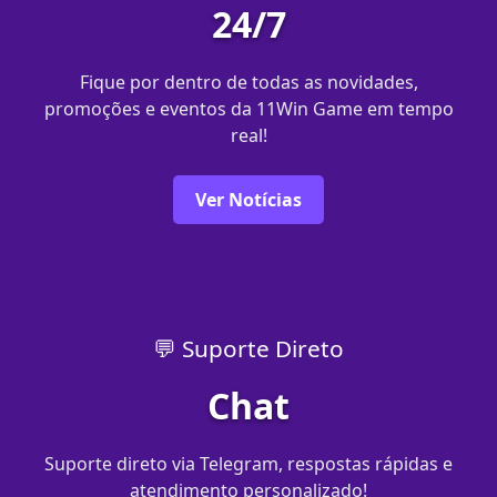
24/7
Fique por dentro de todas as novidades,
promoções e eventos da 11Win Game em tempo
real!
Ver Notícias
💬 Suporte Direto
Chat
Suporte direto via Telegram, respostas rápidas e
atendimento personalizado!