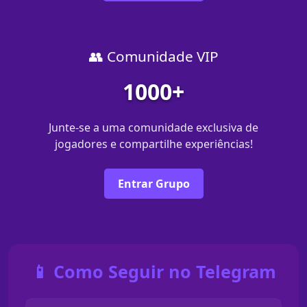
👥 Comunidade VIP
1000+
Junte-se a uma comunidade exclusiva de
jogadores e compartilhe experiências!
Entrar Grupo
📱 Como Seguir no Telegram