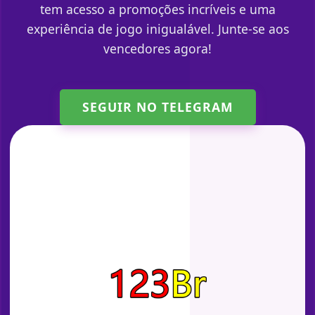
tem acesso a promoções incríveis e uma
experiência de jogo inigualável. Junte-se aos
vencedores agora!
SEGUIR NO TELEGRAM