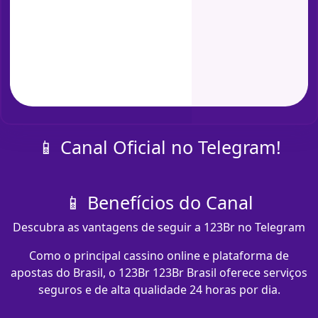
📱 Canal Oficial no Telegram!
📱 Benefícios do Canal
Descubra as vantagens de seguir a 123Br no Telegram
Como o principal cassino online e plataforma de
apostas do Brasil, o 123Br 123Br Brasil oferece serviços
seguros e de alta qualidade 24 horas por dia.