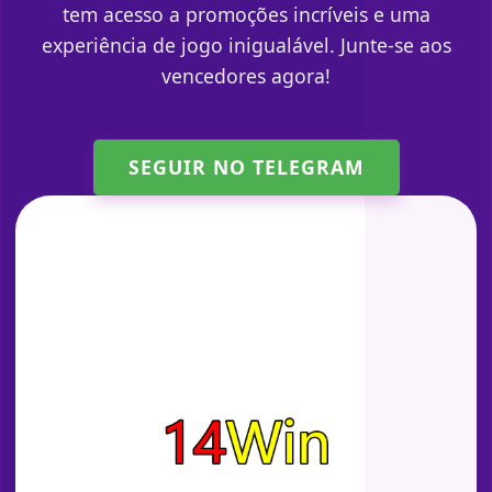
tem acesso a promoções incríveis e uma
experiência de jogo inigualável. Junte-se aos
vencedores agora!
SEGUIR NO TELEGRAM