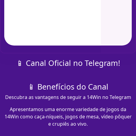
📱 Canal Oficial no Telegram!
📱 Benefícios do Canal
Descubra as vantagens de seguir a 14Win no Telegram
Apresentamos uma enorme variedade de jogos da
14Win como caça-níqueis, jogos de mesa, vídeo pôquer
e crupiês ao vivo.