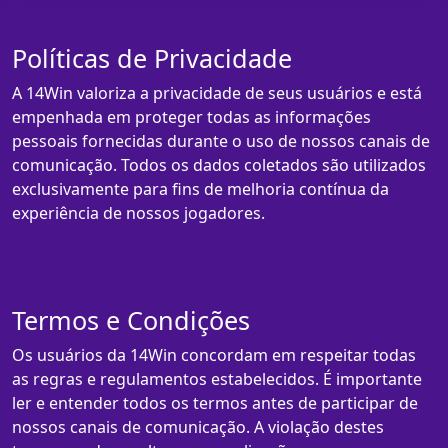
Políticas de Privacidade
A 14Win valoriza a privacidade de seus usuários e está
empenhada em proteger todas as informações
pessoais fornecidas durante o uso de nossos canais de
comunicação. Todos os dados coletados são utilizados
exclusivamente para fins de melhoria contínua da
experiência de nossos jogadores.
Termos e Condições
Os usuários da 14Win concordam em respeitar todas
as regras e regulamentos estabelecidos. É importante
ler e entender todos os termos antes de participar de
nossos canais de comunicação. A violação destes