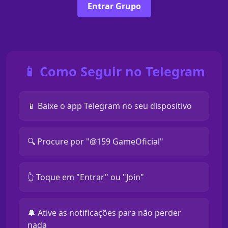
Entrar Grupo
📱 Como Seguir no Telegram
📱 Baixe o app Telegram no seu dispositivo
🔍 Procure por "@159 GameOficial"
👆 Toque em "Entrar" ou "Join"
🔔 Ative as notificações para não perder
nada