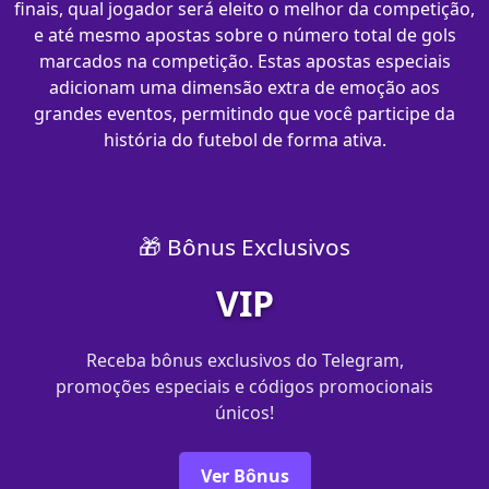
finais, qual jogador será eleito o melhor da competição,
e até mesmo apostas sobre o número total de gols
marcados na competição. Estas apostas especiais
adicionam uma dimensão extra de emoção aos
grandes eventos, permitindo que você participe da
história do futebol de forma ativa.
🎁 Bônus Exclusivos
VIP
Receba bônus exclusivos do Telegram,
promoções especiais e códigos promocionais
únicos!
Ver Bônus