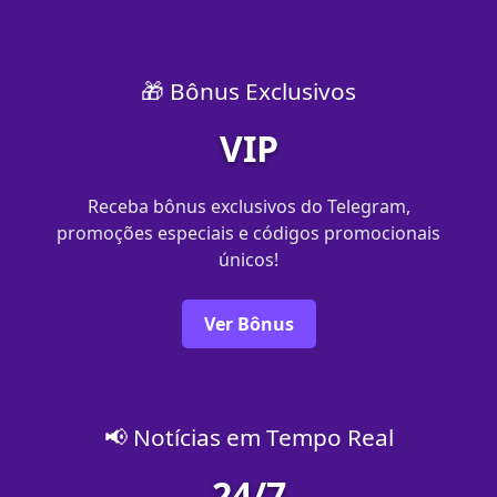
🎁 Bônus Exclusivos
VIP
Receba bônus exclusivos do Telegram,
promoções especiais e códigos promocionais
únicos!
Ver Bônus
📢 Notícias em Tempo Real
24/7