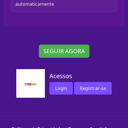
automaticamente
SEGUIR AGORA
Acessos
Login
Registrar-se