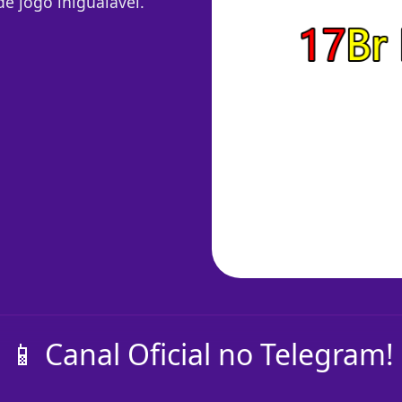
e jogo inigualável.
📱 Canal Oficial no Telegram!