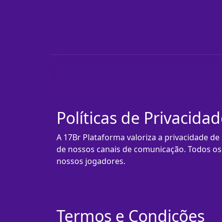
Políticas de Privacida
A 17Br Plataforma valoriza a privacidade d
de nossos canais de comunicação. Todos os 
nossos jogadores.
Termos e Condições