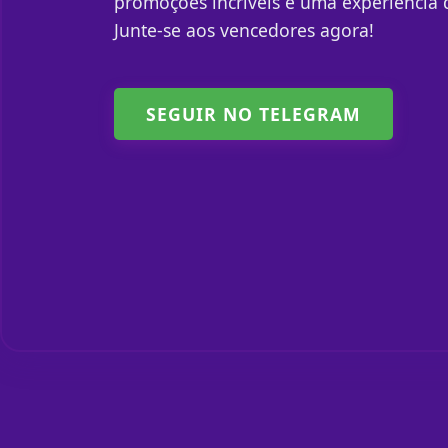
promoções incríveis e uma experiência d
Junte-se aos vencedores agora!
SEGUIR NO TELEGRAM