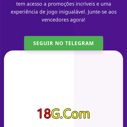
tem acesso a promoções incríveis e uma
experiência de jogo inigualável. Junte-se aos
vencedores agora!
SEGUIR NO TELEGRAM