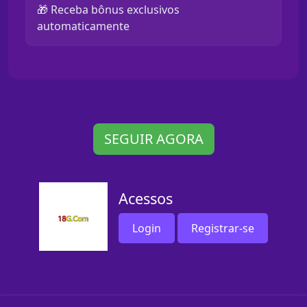
🎁 Receba bônus exclusivos
automaticamente
SEGUIR AGORA
Acessos
Login
Registrar-se