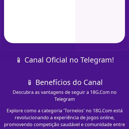
📱 Canal Oficial no Telegram!
📱 Benefícios do Canal
Descubra as vantagens de seguir a 18G.Com no
Telegram
Explore como a categoria 'Torneios' no 18G.Com está
revolucionando a experiência de jogos online,
promovendo competição saudável e comunidade entre