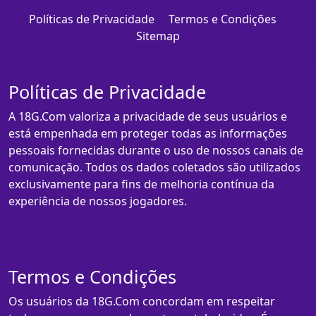
Políticas de Privacidade
Termos e Condições
Sitemap
Políticas de Privacidade
A 18G.Com valoriza a privacidade de seus usuários e
está empenhada em proteger todas as informações
pessoais fornecidas durante o uso de nossos canais de
comunicação. Todos os dados coletados são utilizados
exclusivamente para fins de melhoria contínua da
experiência de nossos jogadores.
Termos e Condições
Os usuários da 18G.Com concordam em respeitar