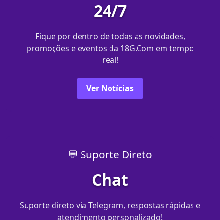
24/7
Fique por dentro de todas as novidades,
promoções e eventos da 18G.Com em tempo
real!
Ver Notícias
💬 Suporte Direto
Chat
Suporte direto via Telegram, respostas rápidas e
atendimento personalizado!