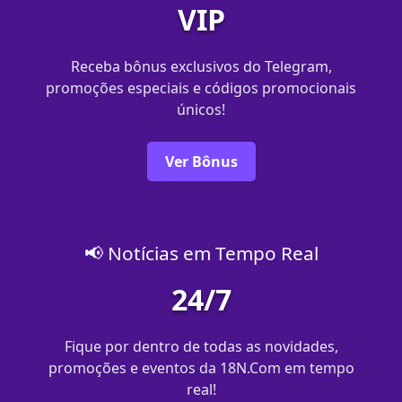
VIP
Receba bônus exclusivos do Telegram,
promoções especiais e códigos promocionais
únicos!
Ver Bônus
📢 Notícias em Tempo Real
24/7
Fique por dentro de todas as novidades,
promoções e eventos da 18N.Com em tempo
real!