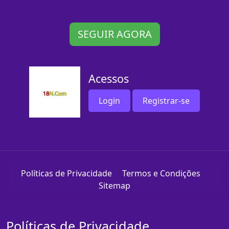
SEGUIR AGORA
Acessos
Login
Registrar-se
Políticas de Privacidade
Termos e Condições
Sitemap
Políticas de Privacidade