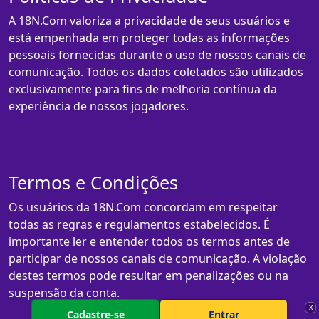
A 18N.Com valoriza a privacidade de seus usuários e
está empenhada em proteger todas as informações
pessoais fornecidas durante o uso de nossos canais de
comunicação. Todos os dados coletados são utilizados
exclusivamente para fins de melhoria contínua da
experiência de nossos jogadores.
Termos e Condições
Os usuários da 18N.Com concordam em respeitar
todas as regras e regulamentos estabelecidos. É
importante ler e entender todos os termos antes de
participar de nossos canais de comunicação. A violação
destes termos pode resultar em penalizações ou na
suspensão da conta.
X
Cadastre-se
Entrar