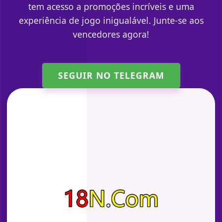
tem acesso a promoções incríveis e uma
experiência de jogo inigualável. Junte-se aos
vencedores agora!
SEGUIR NO TELEGRAM