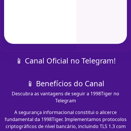
📱 Canal Oficial no Telegram!
📱 Benefícios do Canal
Descubra as vantagens de seguir a 1998Tiger no
Telegram
A segurança informacional constitui o alicerce
fundamental da 1998Tiger. Implementamos protocolos
criptográficos de nível bancário, incluindo TLS 1.3 com