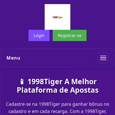
Login
Registrar-se
Menu
📱 1998Tiger A Melhor
Plataforma de Apostas
Cadastre-se na 1998Tiger para ganhar bônus no
cadastro e em cada recarga. Com a 1998Tiger,