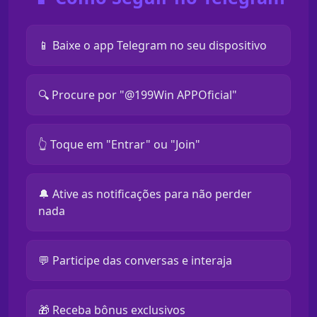
📱 Baixe o app Telegram no seu dispositivo
🔍 Procure por "@199Win APPOficial"
👆 Toque em "Entrar" ou "Join"
🔔 Ative as notificações para não perder
nada
💬 Participe das conversas e interaja
🎁 Receba bônus exclusivos