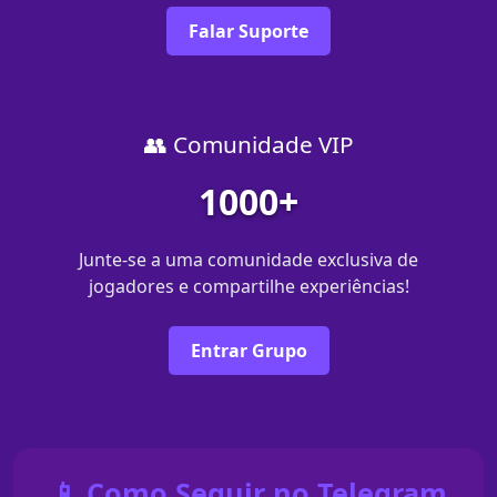
Falar Suporte
👥 Comunidade VIP
1000+
Junte-se a uma comunidade exclusiva de
jogadores e compartilhe experiências!
Entrar Grupo
📱 Como Seguir no Telegram