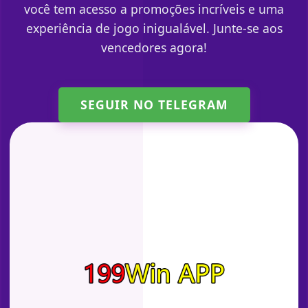
você tem acesso a promoções incríveis e uma
experiência de jogo inigualável. Junte-se aos
vencedores agora!
SEGUIR NO TELEGRAM