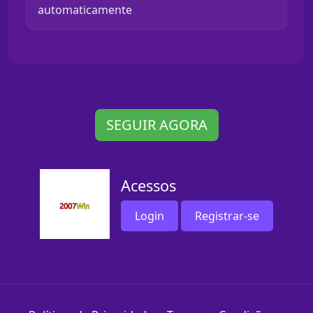
automaticamente
SEGUIR AGORA
Acessos
Login
Registrar-se