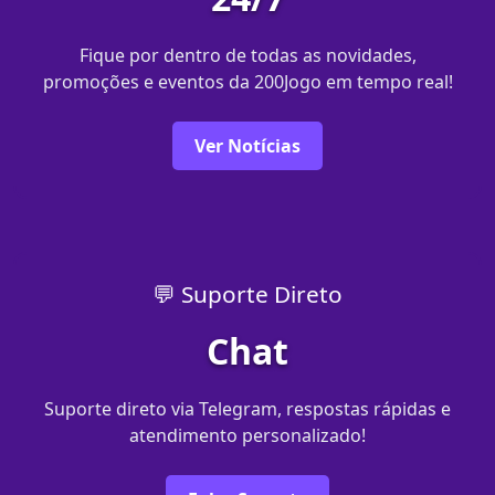
Fique por dentro de todas as novidades,
promoções e eventos da 200Jogo em tempo real!
Ver Notícias
💬 Suporte Direto
Chat
Suporte direto via Telegram, respostas rápidas e
atendimento personalizado!