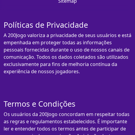
Sitemap
Políticas de Privacidade
A 200Jogo valoriza a privacidade de seus usuários e está
empenhada em proteger todas as informações
pessoais fornecidas durante o uso de nossos canais de
comunicação. Todos os dados coletados são utilizados
exclusivamente para fins de melhoria contínua da
experiência de nossos jogadores.
Termos e Condições
Os usuários da 200Jogo concordam em respeitar todas
as regras e regulamentos estabelecidos. É importante
ler e entender todos os termos antes de participar de