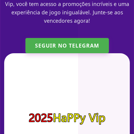
Vip, você tem acesso a promoções incríveis e uma
experiência de jogo inigualável. Junte-se aos
vencedores agora!
SEGUIR NO TELEGRAM