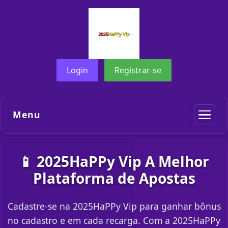
Login
Registrar-se
Menu
📱 2025HaPPy Vip A Melhor
Plataforma de Apostas
Cadastre-se na 2025HaPPy Vip para ganhar bônus
no cadastro e em cada recarga. Com a 2025HaPPy