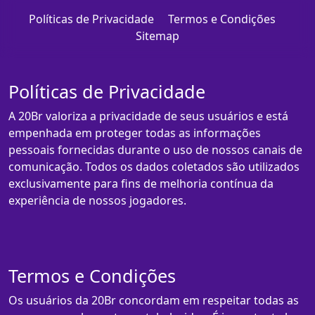
Políticas de Privacidade
Termos e Condições
Sitemap
Políticas de Privacidade
A 20Br valoriza a privacidade de seus usuários e está
empenhada em proteger todas as informações
pessoais fornecidas durante o uso de nossos canais de
comunicação. Todos os dados coletados são utilizados
exclusivamente para fins de melhoria contínua da
experiência de nossos jogadores.
Termos e Condições
Os usuários da 20Br concordam em respeitar todas as