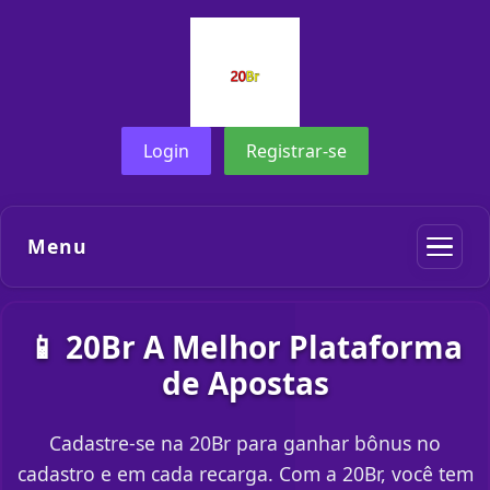
Login
Registrar-se
Menu
📱 20Br A Melhor Plataforma
de Apostas
Cadastre-se na 20Br para ganhar bônus no
cadastro e em cada recarga. Com a 20Br, você tem