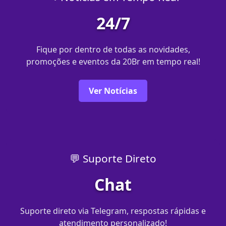
24/7
Fique por dentro de todas as novidades,
promoções e eventos da 20Br em tempo real!
Ver Notícias
💬 Suporte Direto
Chat
Suporte direto via Telegram, respostas rápidas e
atendimento personalizado!