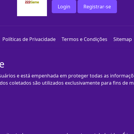
Login
Registrar-se
Políticas de Privacidade
Termos e Condições
Sitemap
de
usuários e está empenhada em proteger todas as informaçõ
os coletados são utilizados exclusivamente para fins de m