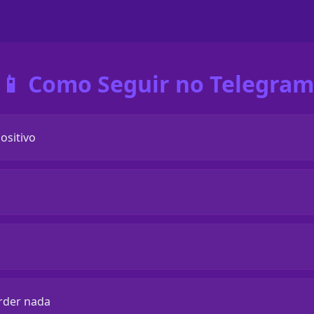
📱 Como Seguir no Telegram
ositivo
erder nada