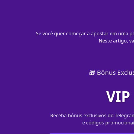
Se você quer começar a apostar em uma pl
Neste artigo, v
🎁 Bônus Exclu
VIP
Receba bônus exclusivos do Telegra
e códigos promocionai