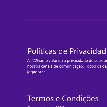
Políticas de Privacida
A 222Game valoriza a privacidade de seus 
nossos canais de comunicação. Todos os dad
jogadores.
Termos e Condições