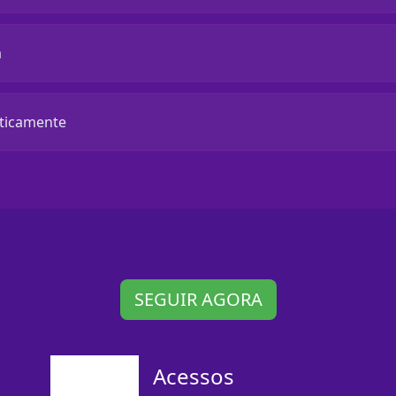
a
aticamente
SEGUIR AGORA
Acessos