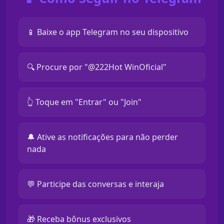
📱 Baixe o app Telegram no seu dispositivo
🔍 Procure por "@222Hot WinOficial"
👆 Toque em "Entrar" ou "Join"
🔔 Ative as notificações para não perder
nada
💬 Participe das conversas e interaja
🎁 Receba bônus exclusivos