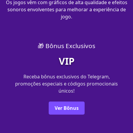
Os jogos vêm com gráficos de alta qualidade e efeitos
sonoros envolventes para melhorar a experiência de
jogo.
🎁 Bônus Exclusivos
VIP
Receba bônus exclusivos do Telegram,
promoções especiais e códigos promocionais
únicos!
Ver Bônus