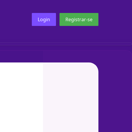
Login
Registrar-se