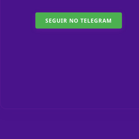
SEGUIR NO TELEGRAM