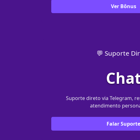
Ver Bônus
💬 Suporte Di
Cha
Suporte direto via Telegram, r
atendimento persona
Falar Suport