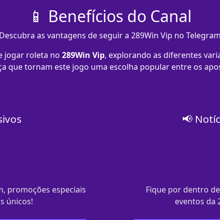
📱 Benefícios do Canal
Descubra as vantagens de seguir a 289Win Vip no Telegra
 jogar roleta no
289Win Vip
, explorando as diferentes var
a que tornam este jogo uma escolha popular entre os apo
sivos
📢 Notí
m, promoções especiais
Fique por dentro d
s únicos!
eventos da 