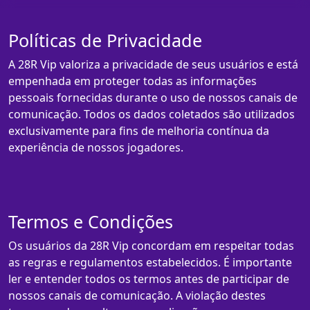
Políticas de Privacidade
A 28R Vip valoriza a privacidade de seus usuários e está
empenhada em proteger todas as informações
pessoais fornecidas durante o uso de nossos canais de
comunicação. Todos os dados coletados são utilizados
exclusivamente para fins de melhoria contínua da
experiência de nossos jogadores.
Termos e Condições
Os usuários da 28R Vip concordam em respeitar todas
as regras e regulamentos estabelecidos. É importante
ler e entender todos os termos antes de participar de
nossos canais de comunicação. A violação destes