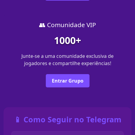
👥 Comunidade VIP
1000+
Junte-se a uma comunidade exclusiva de
jogadores e compartilhe experiências!
Entrar Grupo
📱 Como Seguir no Telegram