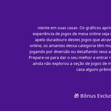
niente em suas casas. Os gráficos apr
experiência de jogos de mesa online seja
apelo duradouro destes jogos que atrav
online, os amantes dessa categoria têm mu
jogando por diversão ou desafiando seus 
Prepare-se para dar o seu melhor e entrar
ainda não explorou a seção de jogos de 
casa alguns prêmi
🎁 Bônus Exclu