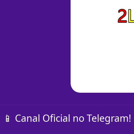
📱 Canal Oficial no Telegram!