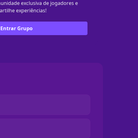
unidade exclusiva de jogadores e
rtilhe experiências!
Entrar Grupo