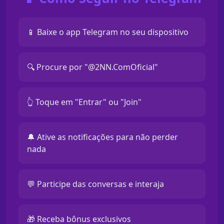
📱 Baixe o app Telegram no seu dispositivo
🔍 Procure por "@2NN.ComOficial"
👆 Toque em "Entrar" ou "Join"
🔔 Ative as notificações para não perder
nada
💬 Participe das conversas e interaja
🎁 Receba bônus exclusivos