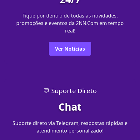
Fique por dentro de todas as novidades,
promoções e eventos da 2NN.Com em tempo
real!
Ver Notícias
💬 Suporte Direto
Chat
Suporte direto via Telegram, respostas rápidas e
atendimento personalizado!