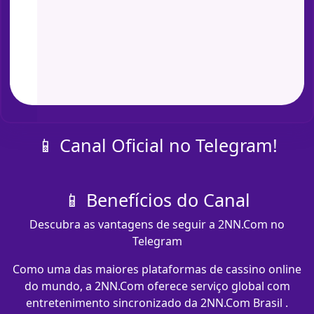
📱 Canal Oficial no Telegram!
📱 Benefícios do Canal
Descubra as vantagens de seguir a 2NN.Com no
Telegram
Como uma das maiores plataformas de cassino online
do mundo, a 2NN.Com oferece serviço global com
entretenimento sincronizado da 2NN.Com Brasil .