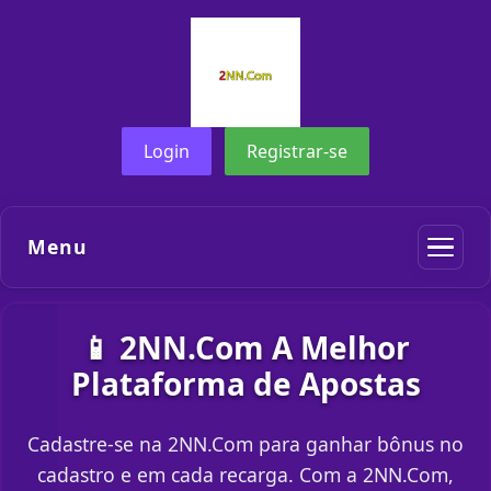
Login
Registrar-se
Menu
📱 2NN.Com A Melhor
Plataforma de Apostas
Cadastre-se na 2NN.Com para ganhar bônus no
cadastro e em cada recarga. Com a 2NN.Com,