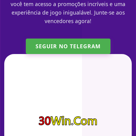
você tem acesso a promoções incríveis e uma
experiência de jogo inigualável. Junte-se aos
vencedores agora!
SEGUIR NO TELEGRAM