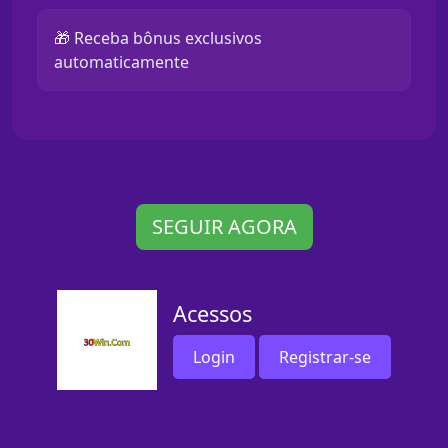
🎁 Receba bônus exclusivos
automaticamente
SEGUIR AGORA
Acessos
Login
Registrar-se