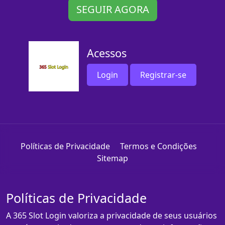
SEGUIR AGORA
Acessos
Login
Registrar-se
Políticas de Privacidade
Termos e Condições
Sitemap
Políticas de Privacidade
A 365 Slot Login valoriza a privacidade de seus usuários