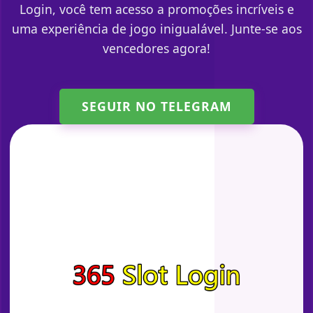
Login, você tem acesso a promoções incríveis e
uma experiência de jogo inigualável. Junte-se aos
vencedores agora!
SEGUIR NO TELEGRAM