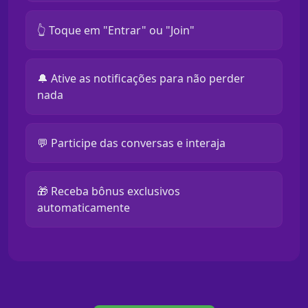
👆 Toque em "Entrar" ou "Join"
🔔 Ative as notificações para não perder
nada
💬 Participe das conversas e interaja
🎁 Receba bônus exclusivos
automaticamente