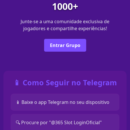
1000+
Junte-se a uma comunidade exclusiva de
jogadores e compartilhe experiências!
Entrar Grupo
📱 Como Seguir no Telegram
📱 Baixe o app Telegram no seu dispositivo
🔍 Procure por "@365 Slot LoginOficial"