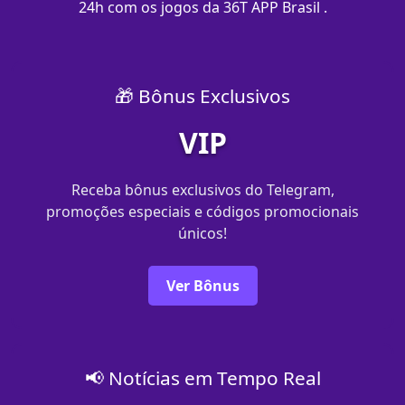
24h com os jogos da 36T APP Brasil .
🎁 Bônus Exclusivos
VIP
Receba bônus exclusivos do Telegram,
promoções especiais e códigos promocionais
únicos!
Ver Bônus
📢 Notícias em Tempo Real