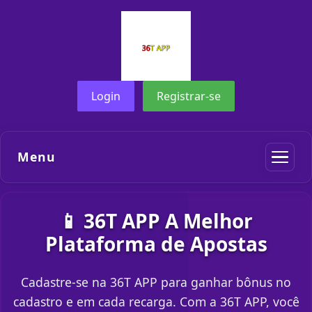
Login
Registrar-se
Menu
📱 36T APP A Melhor
Plataforma de Apostas
Cadastre-se na 36T APP para ganhar bônus no
cadastro e em cada recarga. Com a 36T APP, você