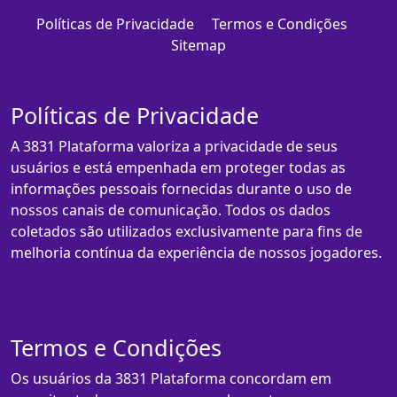
Políticas de Privacidade
Termos e Condições
Sitemap
Políticas de Privacidade
A 3831 Plataforma valoriza a privacidade de seus
usuários e está empenhada em proteger todas as
informações pessoais fornecidas durante o uso de
nossos canais de comunicação. Todos os dados
coletados são utilizados exclusivamente para fins de
melhoria contínua da experiência de nossos jogadores.
Termos e Condições
Os usuários da 3831 Plataforma concordam em