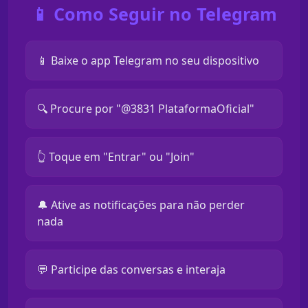
📱 Como Seguir no Telegram
📱 Baixe o app Telegram no seu dispositivo
🔍 Procure por "@3831 PlataformaOficial"
👆 Toque em "Entrar" ou "Join"
🔔 Ative as notificações para não perder
nada
💬 Participe das conversas e interaja