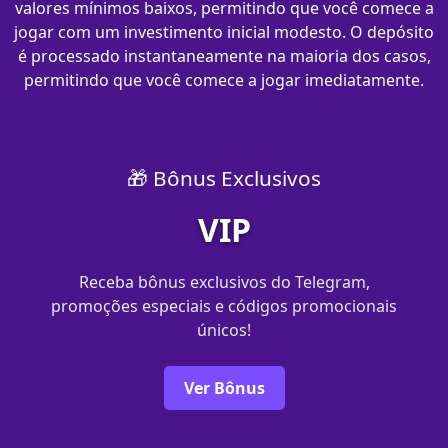
valores mínimos baixos, permitindo que você comece a
jogar com um investimento inicial modesto. O depósito
é processado instantaneamente na maioria dos casos,
permitindo que você comece a jogar imediatamente.
🎁 Bônus Exclusivos
VIP
Receba bônus exclusivos do Telegram,
promoções especiais e códigos promocionais
únicos!
Ver Bônus