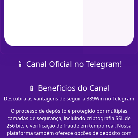
📱 Canal Oficial no Telegram!
📱 Benefícios do Canal
Descubra as vantagens de seguir a 389Win no Telegram
O processo de depósito é protegido por múltiplas
camadas de segurança, incluindo criptografia SSL de
256 bits e verificação de fraude em tempo real. Nossa
plataforma também oferece opções de depósito com