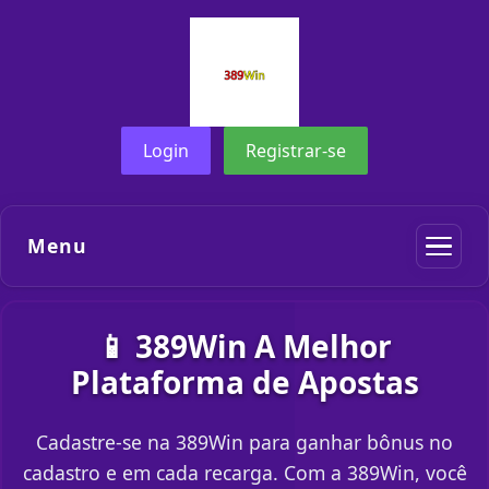
Login
Registrar-se
Menu
📱 389Win A Melhor
Plataforma de Apostas
Cadastre-se na 389Win para ganhar bônus no
cadastro e em cada recarga. Com a 389Win, você