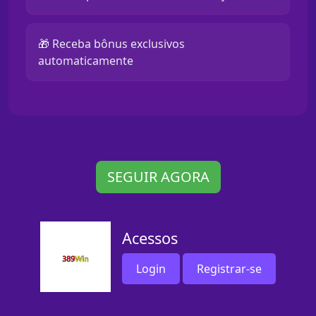
🎁 Receba bônus exclusivos
automaticamente
SEGUIR AGORA
Acessos
Login
Registrar-se