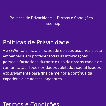
Políticas de Privacidade
Termos e Condições
Sitemap
Políticas de Privacidade
A 389Win valoriza a privacidade de seus usuários e está
empenhada em proteger todas as informações
pessoais fornecidas durante o uso de nossos canais de
comunicação. Todos os dados coletados são utilizados
exclusivamente para fins de melhoria contínua da
experiência de nossos jogadores.
Termos e Condições