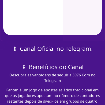
📱 Canal Oficial no Telegram!
📱 Benefícios do Canal
Descubra as vantagens de seguir a 3976 Com no
Telegram
Fantan é um jogo de apostas asiático tradicional em
que os jogadores apostam no número de contadores
restantes depois de dividi-los em grupos de quatro.