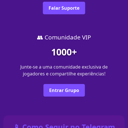
Falar Suporte
👥 Comunidade VIP
1000+
Junte-se a uma comunidade exclusiva de
jogadores e compartilhe experiências!
Entrar Grupo
📱 Como Seguir no Telegram