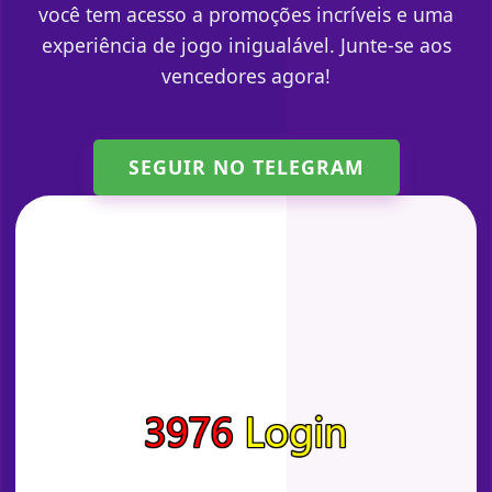
você tem acesso a promoções incríveis e uma
experiência de jogo inigualável. Junte-se aos
vencedores agora!
SEGUIR NO TELEGRAM