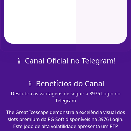
📱 Canal Oficial no Telegram!
📱 Benefícios do Canal
Descubra as vantagens de seguir a 3976 Login no
Telegram
The Great Icescape demonstra a excelência visual dos
slots premium da PG Soft disponíveis na 3976 Login.
Este jogo de alta volatilidade apresenta um RTP