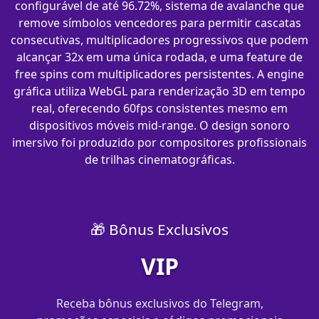
configurável de até 96.72%, sistema de avalanche que
remove símbolos vencedores para permitir cascatas
consecutivas, multiplicadores progressivos que podem
alcançar 32x em uma única rodada, e uma feature de
free spins com multiplicadores persistentes. A engine
gráfica utiliza WebGL para renderização 3D em tempo
real, oferecendo 60fps consistentes mesmo em
dispositivos móveis mid-range. O design sonoro
imersivo foi produzido por compositores profissionais
de trilhas cinematográficas.
🎁 Bônus Exclusivos
VIP
Receba bônus exclusivos do Telegram,