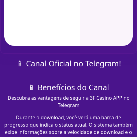
📱 Canal Oficial no Telegram!
📱 Benefícios do Canal
Descubra as vantagens de seguir a 3F Casino APP no
Telegram
Durante o download, você verá uma barra de
progresso que indica o status atual. O sistema também
exibe informações sobre a velocidade de download e o