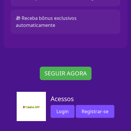
🎁 Receba bônus exclusivos
automaticamente
SEGUIR AGORA
Acessos
Login
Registrar-se