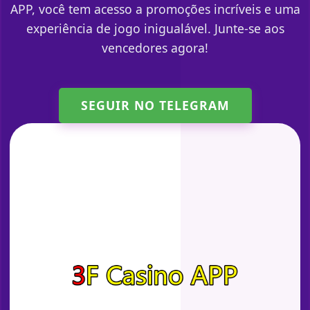
APP, você tem acesso a promoções incríveis e uma
experiência de jogo inigualável. Junte-se aos
vencedores agora!
SEGUIR NO TELEGRAM