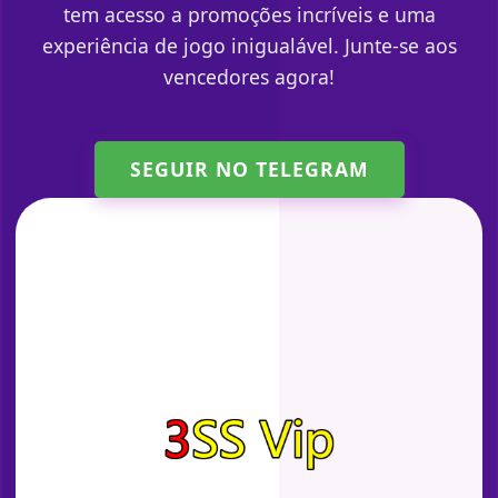
tem acesso a promoções incríveis e uma
experiência de jogo inigualável. Junte-se aos
vencedores agora!
SEGUIR NO TELEGRAM