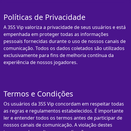
Políticas de Privacidade
A 3SS Vip valoriza a privacidade de seus usuários e está
empenhada em proteger todas as informações
pessoais fornecidas durante o uso de nossos canais de
comunicação. Todos os dados coletados são utilizados
exclusivamente para fins de melhoria contínua da
experiência de nossos jogadores.
Termos e Condições
Os usuários da 3SS Vip concordam em respeitar todas
as regras e regulamentos estabelecidos. É importante
ler e entender todos os termos antes de participar de
nossos canais de comunicação. A violação destes