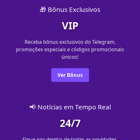
🎁 Bônus Exclusivos
VIP
Receba bônus exclusivos do Telegram,
promoções especiais e códigos promocionais
únicos!
Ver Bônus
📢 Notícias em Tempo Real
24/7
Fique por dentro de todas as novidades,