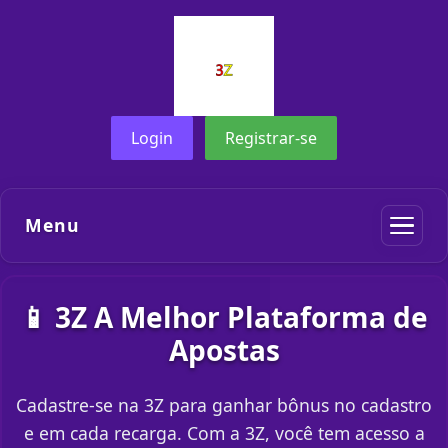
Login
Registrar-se
Menu
📱 3Z A Melhor Plataforma de
Apostas
Cadastre-se na 3Z para ganhar bônus no cadastro
e em cada recarga. Com a 3Z, você tem acesso a