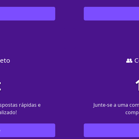
reto
👥 
t
espostas rápidas e
Junte-se a uma com
lizado!
compa
e