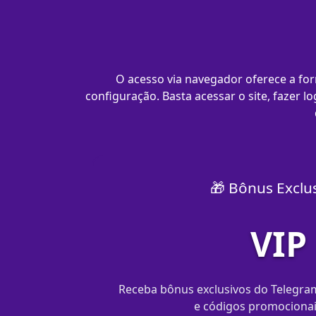
O acesso via navegador oferece a fo
configuração. Basta acessar o site, fazer l
🎁 Bônus Exclu
VIP
Receba bônus exclusivos do Telegra
e códigos promocionai