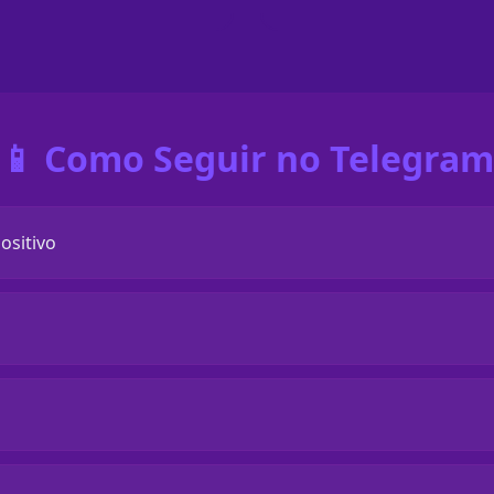
📱 Como Seguir no Telegram
ositivo