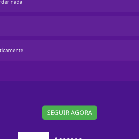
erder nada
a
aticamente
SEGUIR AGORA