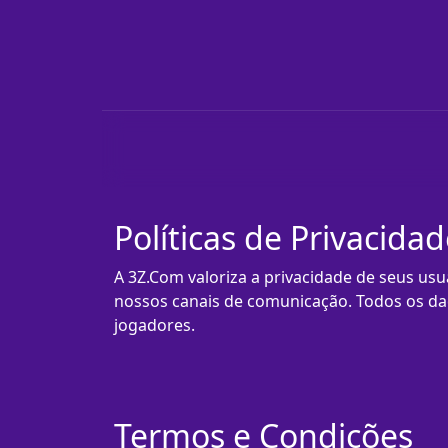
Políticas de Privacida
A 3Z.Com valoriza a privacidade de seus us
nossos canais de comunicação. Todos os dad
jogadores.
Termos e Condições