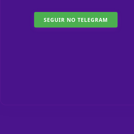
SEGUIR NO TELEGRAM