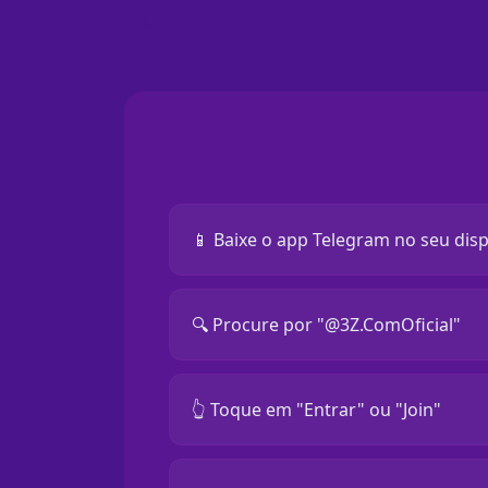
📱 Baixe o app Telegram no seu disp
🔍 Procure por "@3Z.ComOficial"
👆 Toque em "Entrar" ou "Join"