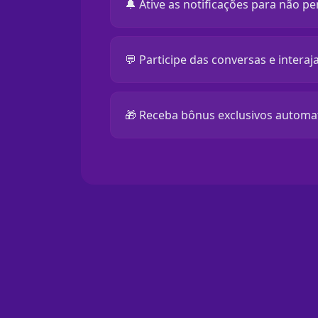
🔔 Ative as notificações para não p
💬 Participe das conversas e interaj
🎁 Receba bônus exclusivos autom