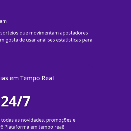
ram
de sorteios que movimentam apostadores
gosta de usar análises estatísticas para
cias em Tempo Real
24/7
e todas as novidades, promoções e
96 Plataforma em tempo real!