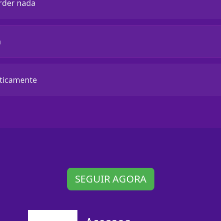
erder nada
a
aticamente
SEGUIR AGORA