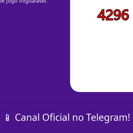
e jogo inigualável.
📱 Canal Oficial no Telegram!