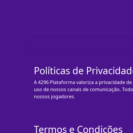
Políticas de Privacida
A 4296 Plataforma valoriza a privacidade d
uso de nossos canais de comunicação. Todos
nossos jogadores.
Termos e Condições