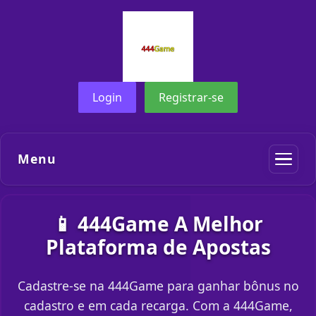
Login
Registrar-se
Menu
📱 444Game A Melhor
Plataforma de Apostas
Cadastre-se na 444Game para ganhar bônus no
cadastro e em cada recarga. Com a 444Game,