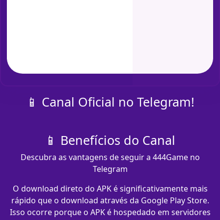
📱 Canal Oficial no Telegram!
📱 Benefícios do Canal
Descubra as vantagens de seguir a 444Game no
Telegram
O download direto do APK é significativamente mais
rápido que o download através da Google Play Store.
Isso ocorre porque o APK é hospedado em servidores