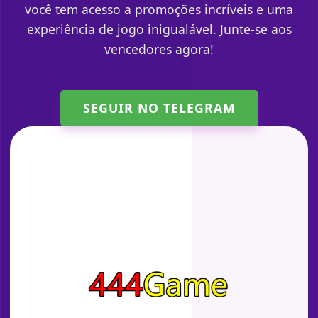
você tem acesso a promoções incríveis e uma
experiência de jogo inigualável. Junte-se aos
vencedores agora!
SEGUIR NO TELEGRAM