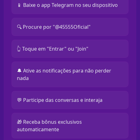
📱 Baixe o app Telegram no seu dispositivo
🔍 Procure por "@45555Oficial"
👆 Toque em "Entrar" ou "Join"
🔔 Ative as notificações para não perder
nada
💬 Participe das conversas e interaja
🎁 Receba bônus exclusivos
automaticamente