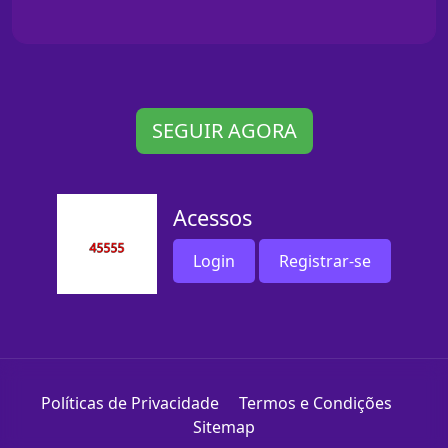
SEGUIR AGORA
Acessos
Login
Registrar-se
Políticas de Privacidade
Termos e Condições
Sitemap