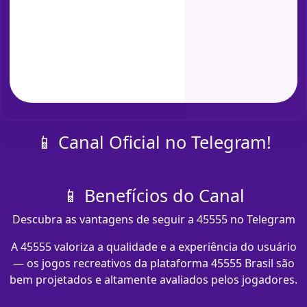
📱 Canal Oficial no Telegram!
📱 Benefícios do Canal
Descubra as vantagens de seguir a 45555 no Telegram
A 45555 valoriza a qualidade e a experiência do usuário
— os jogos recreativos da plataforma 45555 Brasil são
bem projetados e altamente avaliados pelos jogadores.