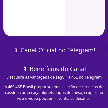
📱 Canal Oficial no Telegram!
📱 Benefícios do Canal
Descubra as vantagens de seguir a 46E no Telegram
A 46E 46E Brasil preparou uma seleção de clássicos do
cassino como caça-níqueis, jogos de mesa, crupiês ao
vivo e vídeo pôquer — venha se desafiar!