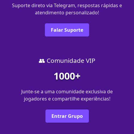
Suporte direto via Telegram, respostas rápidas e
atendimento personalizado!
Falar Suporte
👥 Comunidade VIP
1000+
Junte-se a uma comunidade exclusiva de
jogadores e compartilhe experiências!
Entrar Grupo