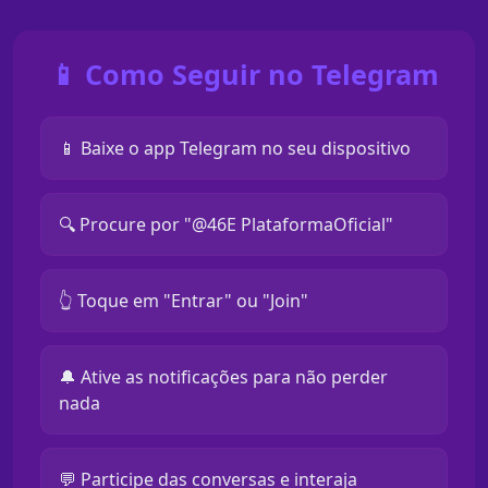
📱 Como Seguir no Telegram
📱 Baixe o app Telegram no seu dispositivo
🔍 Procure por "@46E PlataformaOficial"
👆 Toque em "Entrar" ou "Join"
🔔 Ative as notificações para não perder
nada
💬 Participe das conversas e interaja