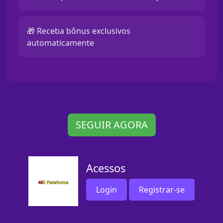
🎁 Receba bônus exclusivos
automaticamente
SEGUIR AGORA
Acessos
Login
Registrar-se