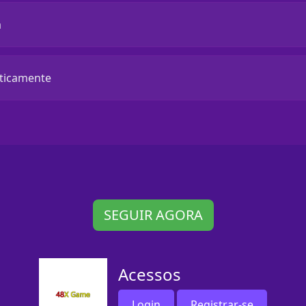
a
aticamente
SEGUIR AGORA
Acessos
Login
Registrar-se