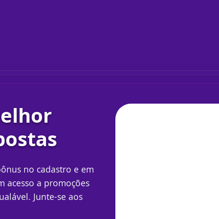
elhor
postas
bônus no cadastro e em
em acesso a promoções
ualável. Junte-se aos