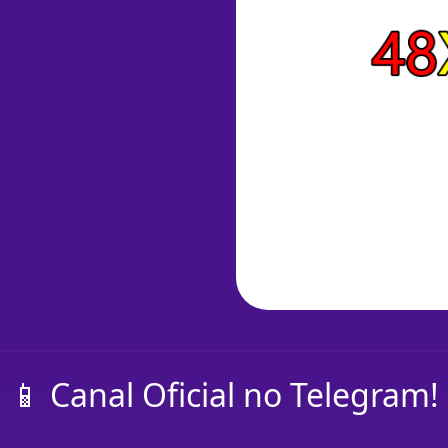
📱 Canal Oficial no Telegram!