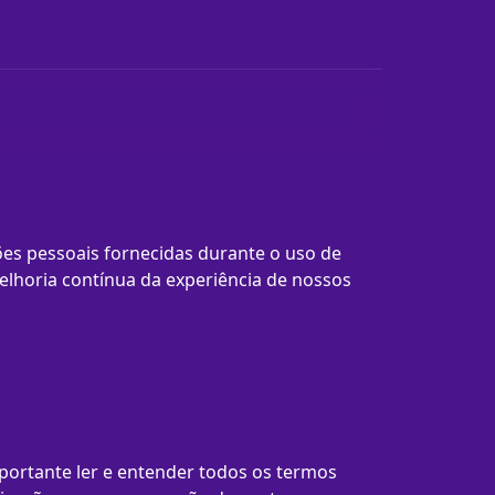
es pessoais fornecidas durante o uso de
elhoria contínua da experiência de nossos
portante ler e entender todos os termos