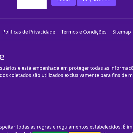
Políticas de Privacidade
Termos e Condições
Sitemap
de
 usuários e está empenhada em proteger todas as informaçõ
os coletados são utilizados exclusivamente para fins de m
eitar todas as regras e regulamentos estabelecidos. É im