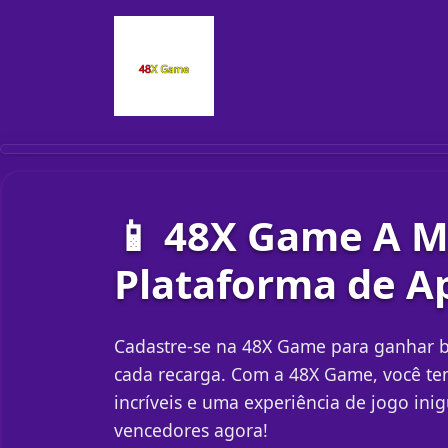
📱 48X Game A M
Plataforma de A
Cadastre-se na 48X Game para ganhar 
cada recarga. Com a 48X Game, você t
incríveis e uma experiência de jogo inig
vencedores agora!