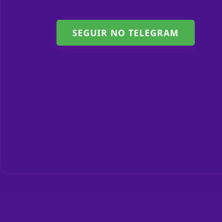
SEGUIR NO TELEGRAM