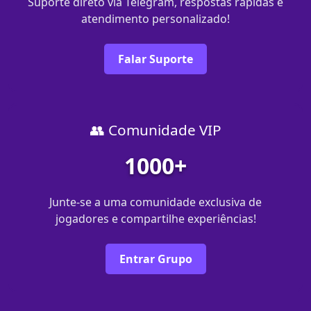
Suporte direto via Telegram, respostas rápidas e
atendimento personalizado!
Falar Suporte
👥 Comunidade VIP
1000+
Junte-se a uma comunidade exclusiva de
jogadores e compartilhe experiências!
Entrar Grupo