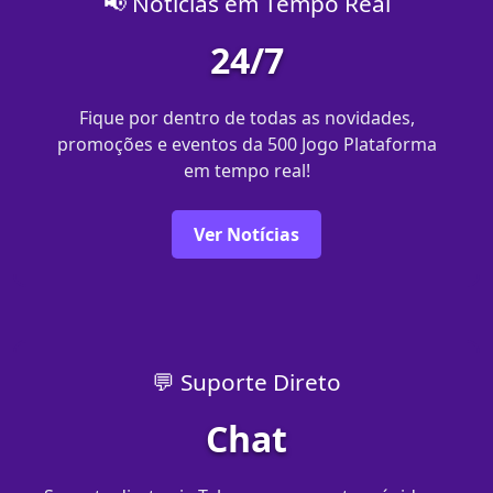
📢 Notícias em Tempo Real
24/7
Fique por dentro de todas as novidades,
promoções e eventos da 500 Jogo Plataforma
em tempo real!
Ver Notícias
💬 Suporte Direto
Chat