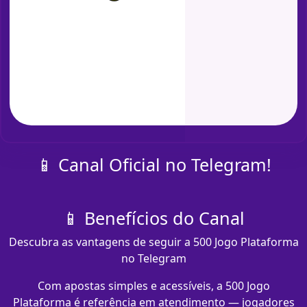
📱 Canal Oficial no Telegram!
📱 Benefícios do Canal
Descubra as vantagens de seguir a 500 Jogo Plataforma
no Telegram
Com apostas simples e acessíveis, a 500 Jogo
Plataforma é referência em atendimento — jogadores