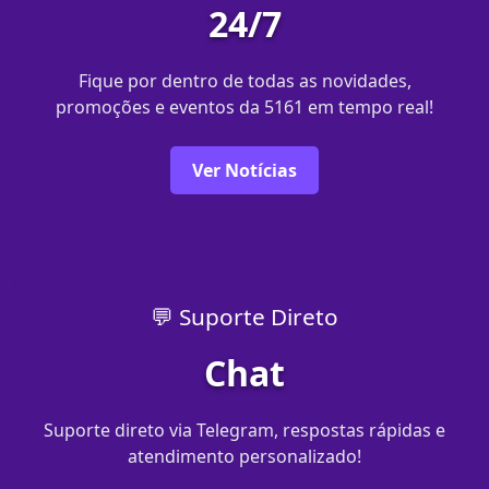
24/7
Fique por dentro de todas as novidades,
promoções e eventos da 5161 em tempo real!
Ver Notícias
💬 Suporte Direto
Chat
Suporte direto via Telegram, respostas rápidas e
atendimento personalizado!