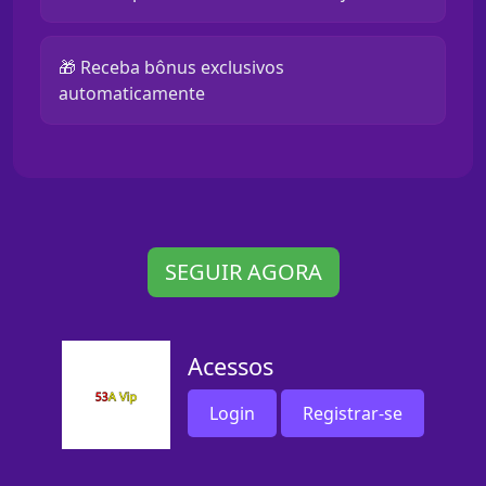
🎁 Receba bônus exclusivos
automaticamente
SEGUIR AGORA
Acessos
Login
Registrar-se