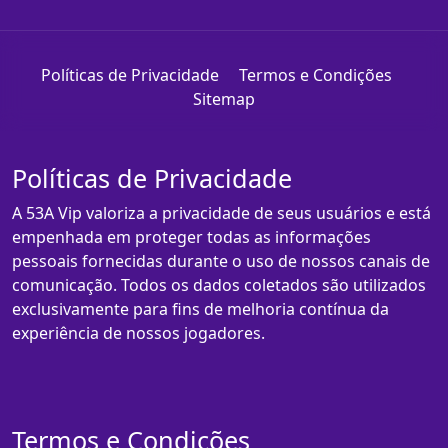
Políticas de Privacidade
Termos e Condições
Sitemap
Políticas de Privacidade
A 53A Vip valoriza a privacidade de seus usuários e está
empenhada em proteger todas as informações
pessoais fornecidas durante o uso de nossos canais de
comunicação. Todos os dados coletados são utilizados
exclusivamente para fins de melhoria contínua da
experiência de nossos jogadores.
Termos e Condições