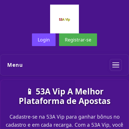
Login
Registrar-se
Menu
📱 53A Vip A Melhor
Plataforma de Apostas
Cadastre-se na 53A Vip para ganhar bônus no
cadastro e em cada recarga. Com a 53A Vip, você